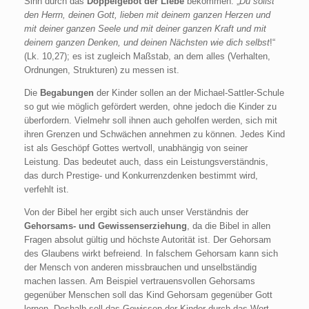
Sinn durch das
Doppelgebot der Liebe
bekommen: „
Du sollst
den Herrn, deinen Gott, lieben mit deinem ganzen Herzen und
mit deiner ganzen Seele und mit deiner ganzen Kraft und mit
deinem ganzen Denken, und deinen Nächsten wie dich selbst
!“
(Lk. 10,27); es ist zugleich Maßstab, an dem alles (Verhalten,
Ordnungen, Strukturen) zu messen ist.
Die
Begabungen
der Kinder sollen an der Michael-Sattler-Schule
so gut wie möglich gefördert werden, ohne jedoch die Kinder zu
überfordern. Vielmehr soll ihnen auch geholfen werden, sich mit
ihren Grenzen und Schwächen annehmen zu können. Jedes Kind
ist als Geschöpf Gottes wertvoll, unabhängig von seiner
Leistung. Das bedeutet auch, dass ein Leistungsverständnis,
das durch Prestige- und Konkurrenzdenken bestimmt wird,
verfehlt ist.
Von der Bibel her ergibt sich auch unser Verständnis der
Gehorsams- und Gewissenserziehung
, da die Bibel in allen
Fragen absolut gültig und höchste Autorität ist. Der Gehorsam
des Glaubens wirkt befreiend. In falschem Gehorsam kann sich
der Mensch von anderen missbrauchen und unselbständig
machen lassen. Am Beispiel vertrauensvollen Gehorsams
gegenüber Menschen soll das Kind Gehorsam gegenüber Gott
lernen. Deshalb soll das Gewissen der Kinder durch das Wort